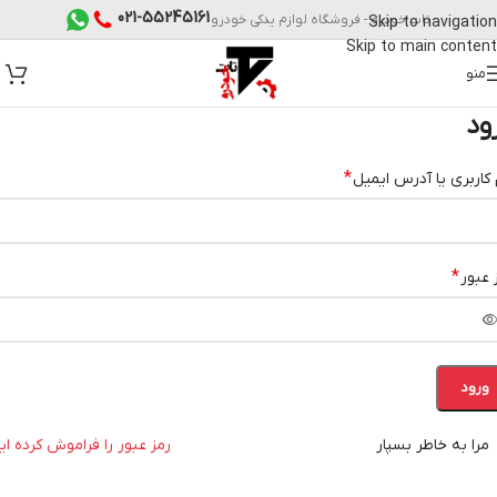
021-55245161
تات خودرو - فروشگاه لوازم یدکی خودرو
Skip to navigation
Skip to main content
منو
ود
*
 کاربری یا آدرس ایمیل
*
 عبور
ورود
مرا به خاطر بسپار
رمز عبور را فراموش کرده ای