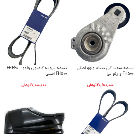
تسمه سفت کن دینام ولوو اصلی
تسمه پروانه کامیون ولوو FH460 –
FH500 و رنو تی
FH500 اصلی
20,500,000
تومان
7,000,000
تومان