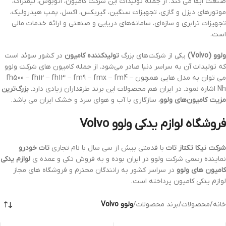
صنعت ایفا می کند. از جمله تولیدات این شرکت کامیون، اتوبوس، لیفتراک،
موتورهای دیزل و گازی، تجهیزات سنگین، گیربکس، اکسل، پمپ هیدرولیک،
تجهیزات ترابری و سازه‌ای، سامانه‌های دریایی و صنعتی و ارائه خدمات مالی
است.
ولوو (Volvo)
یکی از شرکت‌های بزرگ
تولیدکننده کامیون
در کشور سوئد است
که تولیدات آن به سراسر دنیا صادر می‌شود. از جمله کامیون های شرکت ولوو
می توان به مدل هایی همچون fh500 – fh12 – fh13 – fm9 – fmx – fm4 –
Nh اشاره نمود. در ایران هم محصولات این برند طرفداران زیادی دارد.
بزرگ‌ترین
مزیت کامیون‌های ولوو
، سازگاری با آب و هوای سرد و خشک ایران می باشد.
فروشگاه لوازم یدکی ولوو Volvo
شرکت نیکا تکتاز تات
با قدمتی بیش از سی سال با نام تجاری
تات خودرو
نماینده رسمی شرکت ولوو در ایران بوده و به فروش تکی و عمده ی
لوازم یدکی
کامیون های ولوو
در سراسر کشور به رانندگان محترم و فروشگاه های مجاز
لوازم یدکی کامیون پرداخته است.
خانه
/
محصولات
/
برند محصولات
/
ولوو Volvo