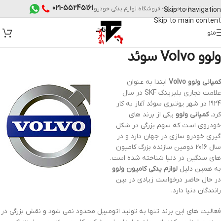
021-55245161
تات خودرو - فروشگاه لوازم یدکی خودرو
Skip to navigation
Skip to main content
منو
ولوو Volvo سوئد
کمپانی ولوو Volvo
ابتدا به عنوان
علامت تجاری بلبرینگ SKF در سال
1924 در شهر یوتبری سوئد آغاز به کار
کرد.
کمپانی ولوو
یکی از برند های
خودروی است که سهم بزرگی در شکل
گیری خودرو سازی در جهان دارد و در
سال 2016 دومین سازنده بزرگ کامیون
های سنگین در دنیا شناخته شده است.
به همین دلیل
لوازم یدکی کامیون ولوو
در حال حاضر درخواست زیادی در بین
رانندگان دنیا دارد.
فعالیت های این برند تنها به تولید اتومبیل محدود نمی شود و نقش بزرگی در