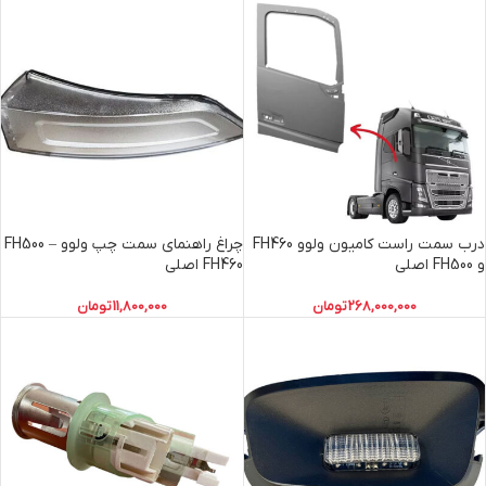
درب سمت راست کامیون ولوو FH460
چراغ راهنمای سمت چپ ولوو FH500 –
و FH500 اصلی
FH460 اصلی
268,000,000
تومان
11,800,000
تومان