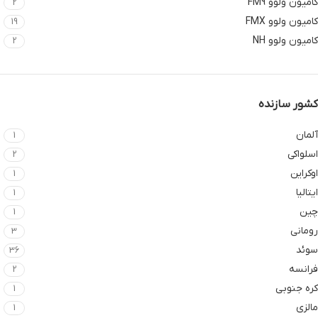
کامیون ولوو FM9
2
کامیون ولوو FMX
19
کامیون ولوو NH
2
کشور سازنده
آلمان
1
اسلواکی
2
اوکراین
1
ایتالیا
1
چین
1
رومانی
3
سوئد
36
فرانسه
2
کره جنوبی
1
مالزی
1