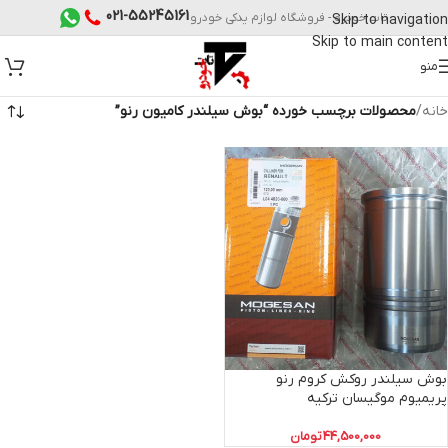
021-55245161
تات خودرو - فروشگاه لوازم یدکی خودرو
Skip to navigation
Skip to main content
منو
خانه
/
محصولات برچسب خورده “بوش سیلندر کامیون رنو”
بوش سیلندر روکش کروم رنو
پریمیوم موگیسان ترکیه
44,500,000
تومان