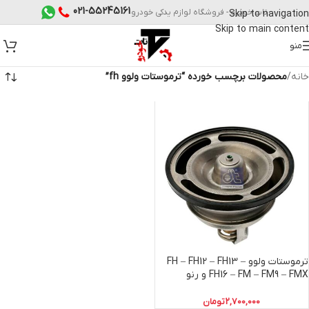
021-55245161
تات خودرو - فروشگاه لوازم یدکی خودرو
Skip to navigation
Skip to main content
منو
خانه
/
محصولات برچسب خورده “ترموستات ولوو fh”
ترموستات ولوو FH – FH12 – FH13 –
FH16 – FM – FM9 – FMX و رنو
پریمیوم دیزل تکنیک
2,700,000
تومان