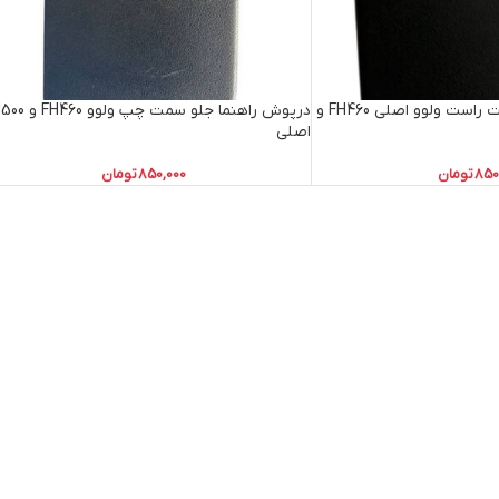
درپوش راهنما جلو سمت راست ولوو اصلی FH460 و
درپوش راهنما جلو سمت چپ ول
اصلی
850
تومان
850,000
تومان