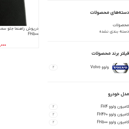
دسته‌های محصولات
محصولات
دسته بندی نشده
FH500
,000
فیلتر برند محصولات
ولوو Volvo
2
مدل خودرو
کامیون ولوو FH4
2
کامیون ولوو FH460
2
کامیون ولوو FH500
2