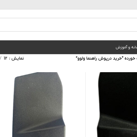
انه و آموزش
ورده “خرید درپوش راهنما ولوو”
نمایش
12