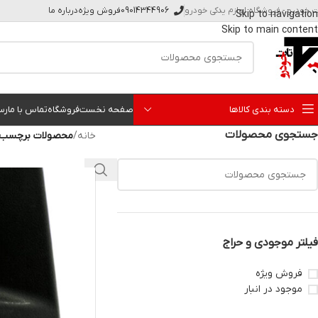
ت خودرو - فروشگاه لوازم یدکی خودرو
09014344906
فروش ویژه
درباره ما
Skip to navigation
Skip to main content
دسته بندی کالاها
صفحه نخست
فروشگاه
تماس با ما
رس
جستجوی محصولات
خانه
/
محصولات برچسب خ
فیلتر موجودی و حراج
فروش ویژه
موجود در انبار