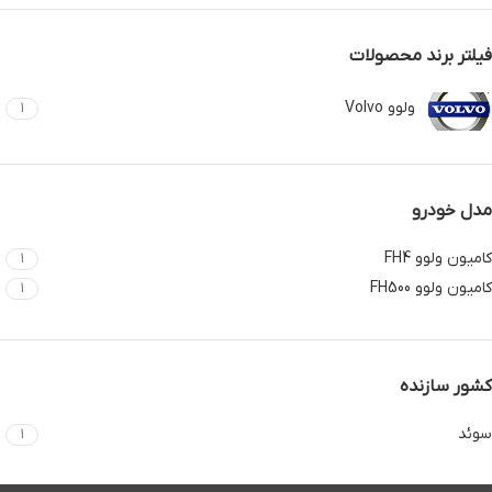
فیلتر برند محصولات
ولوو Volvo
1
مدل خودرو
کامیون ولوو FH4
1
کامیون ولوو FH500
1
کشور سازنده
سوئد
1