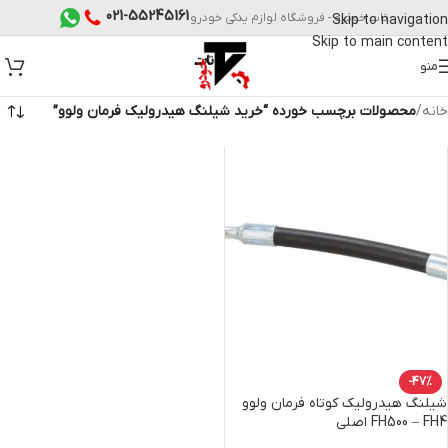
021-55245161
تات خودرو - فروشگاه لوازم یدکی خودرو
Skip to navigation
Skip to main content
منو
خانه
/
محصولات برچسب خورده “خرید شیلنگ هیدرولیک فرمان ولوو”
-47%
شیلنگ هیدرولیک کوتاه فرمان ولوو
FH500 – FH4 اصلی