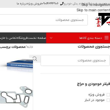
ت خودرو - فروشگاه لوازم یدکی خودرو
09014344906
فروش ویژه
درباره ما
Skip to navigation
Skip to main content
دسته بندی کالاها
صفحه نخست
فروشگاه
تماس با ما
رس
جستجوی محصولات
خانه
/
محصولات برچسب خو
فیلتر موجودی و حراج
فروش ویژه
موجود در انبار