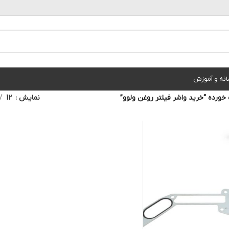
انه و آموزش
رده “خرید واشر فیلتر روغن ولوو”
نمایش
12