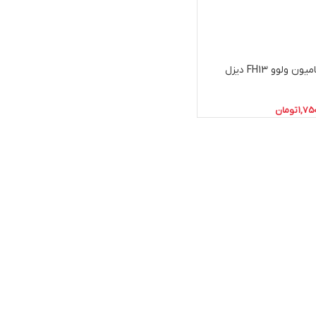
واشر پایه فیلتر روغن کامیون ولوو FH13 دیزل
1,75
تومان