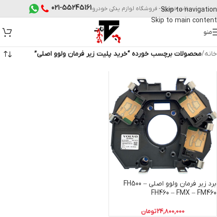
021-55245161
تات خودرو - فروشگاه لوازم یدکی خودرو
Skip to navigation
Skip to main content
منو
خانه
/
محصولات برچسب خورده “خرید پلیت زیر فرمان ولوو اصلی”
برد زیر فرمان ولوو اصلی FH500 –
FH460 – FMX – FM460
24,800,000
تومان