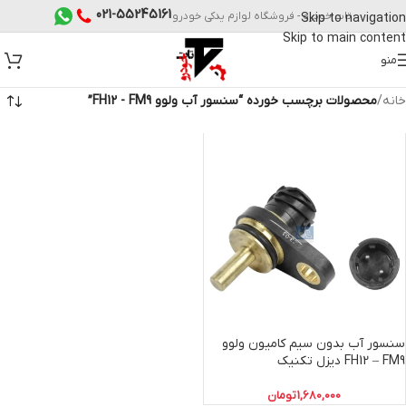
021-55245161
تات خودرو - فروشگاه لوازم یدکی خودرو
Skip to navigation
Skip to main content
منو
خانه
/
محصولات برچسب خورده “سنسور آب ولوو FH12 - FM9”
سنسور آب بدون سیم کامیون ولوو
FH12 – FM9 دیزل تکنیک
1,680,000
تومان