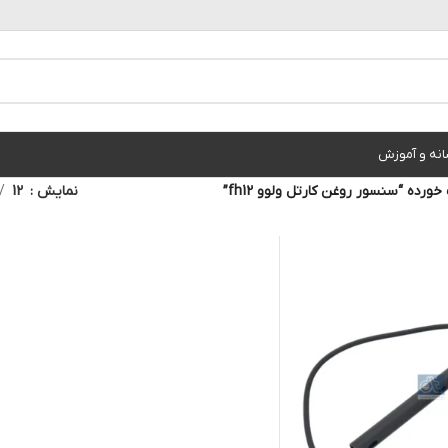
انه و آموزش
ده “سنسور روغن کارتل ولوو fh12”
نمایش
12