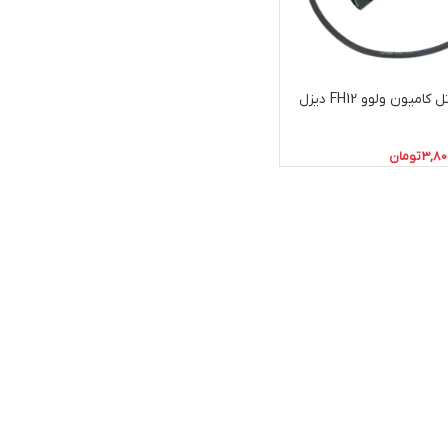
سنسور سطح روغن کارتل کامیون ولوو FH12 دیزل
3,80
تومان