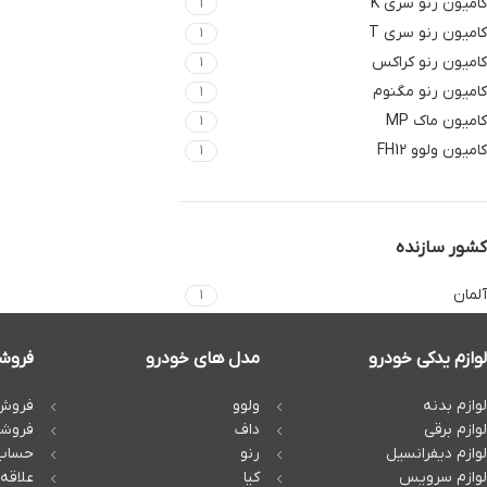
کامیون رنو سری K
1
کامیون رنو سری T
1
کامیون رنو کراکس
1
کامیون رنو مگنوم
1
کامیون ماک MP
1
کامیون ولوو FH12
1
کشور سازنده
آلمان
1
لوازم یدکی خودرو
مدل های خودرو
فروشگ
لوازم بدنه
ولوو
فروش 
لوازم برقی
داف
فروشگ
لوازم دیفرانسیل
رنو
حساب 
لوازم سرویس
کیا
علاقه