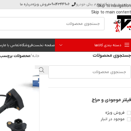
ت خودرو - فروشگاه لوازم یدکی خودرو
09014344906
فروش ویژه
درباره ما
Skip to navigation
Skip to main content
دسته بندی کالاها
صفحه نخست
فروشگاه
تماس با ما
رس
جستجوی محصولات
خانه
/
محصولات برچسب خور
فیلتر موجودی و حراج
فروش ویژه
موجود در انبار