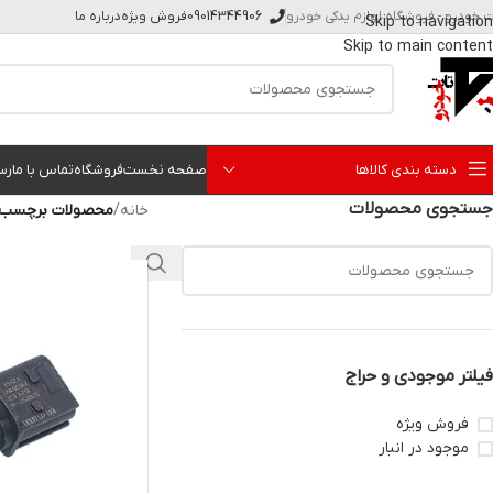
ت خودرو - فروشگاه لوازم یدکی خودرو
09014344906
فروش ویژه
درباره ما
Skip to navigation
Skip to main content
دسته بندی کالاها
صفحه نخست
فروشگاه
تماس با ما
رس
جستجوی محصولات
خانه
/
محصولات برچسب خورد
فیلتر موجودی و حراج
فروش ویژه
موجود در انبار