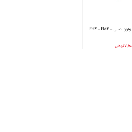
فشنگی گاز کولر کامیون ولوو اصلی FH4 – FM4 –
7,50
تومان