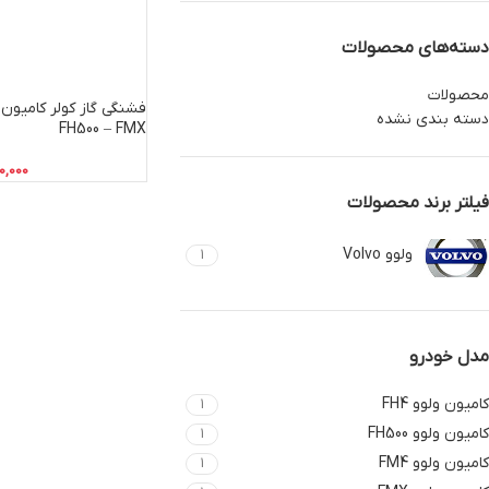
دسته‌های محصولات
محصولات
دسته بندی نشده
FH500 – FMX
0,000
فیلتر برند محصولات
ولوو Volvo
1
مدل خودرو
کامیون ولوو FH4
1
کامیون ولوو FH500
1
کامیون ولوو FM4
1