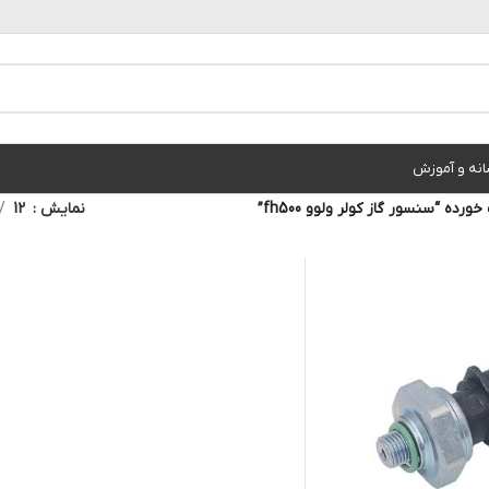
انه و آموزش
ه “سنسور گاز کولر ولوو fh500”
نمایش
12