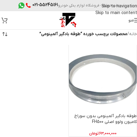
021-55245161
تات خودرو - فروشگاه لوازم یدکی خودرو
Skip to navigation
Skip to main content
منو
خانه
/
محصولات برچسب خورده “طوقه بادگیر آلمینومی”
طوقه بادگیر آلمینومی بدون سوراخ
کامیون ولوو اصلی FH500
63,000,000
تومان