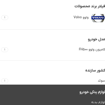
فیلتر برند محصولات
ولوو Volvo
1
مدل خودرو
کامیون ولوو FH500
1
کشور سازنده
سوئد
1
لوازم یدکی خودرو
لوازم بدنه