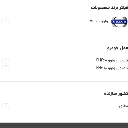
فیلتر برند محصولات
ولوو Volvo
1
مدل خودرو
کامیون ولوو FH460
1
کامیون ولوو FH500
1
کشور سازنده
مالزی
1