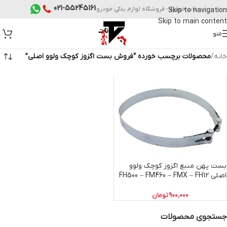
021-55245161
تات خودرو - فروشگاه لوازم یدکی خودرو
Skip to navigation
Skip to main content
منو
خانه
/
محصولات برچسب خورده “فروش بست اگزوز کوچک ولوو اصلی”
بست پهن منبع اگزوز کوچک ولوو
اصلی FH500 – FM460 – FMX – FH12
– FM7
900,000
تومان
جستجوی محصولات