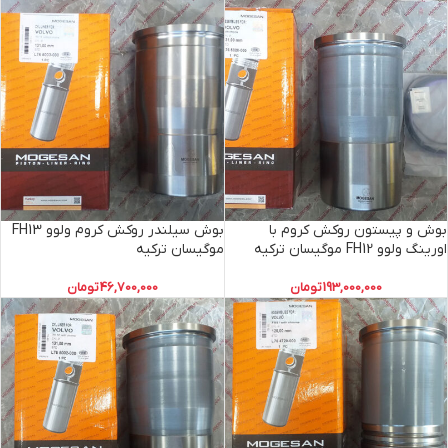
بوش و پیستون روکش کروم با
بوش سیلندر روکش کروم ولوو FH13
اورینگ ولوو FH12 موگیسان ترکیه
موگیسان ترکیه
193,000,000
تومان
46,700,000
تومان