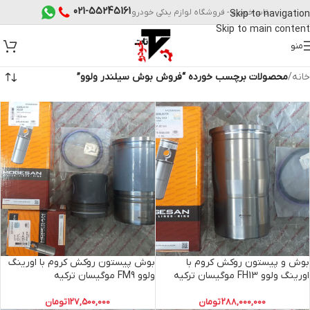
021-55245161
تات خودرو - فروشگاه لوازم یدکی خودرو
Skip to navigation
Skip to main content
منو
خانه
/
محصولات برچسب خورده “فروش بوش سیلندر ولوو”
بوش و پیستون روکش کروم با
بوش پیستون روکش کروم با اورینگ
اورینگ ولوو FH13 موگیسان ترکیه
ولوو FM9 موگیسان ترکیه
288,000,000
تومان
127,500,000
تومان