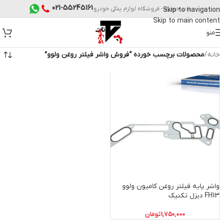
021-55245161
تات خودرو - فروشگاه لوازم یدکی خودرو
Skip to navigation
Skip to main content
منو
خانه
/
محصولات برچسب خورده “فروش واشر فیلتر روغن ولوو”
واشر پایه فیلتر روغن کامیون ولوو
FH13 دیزل تکنیک
1,750,000
تومان