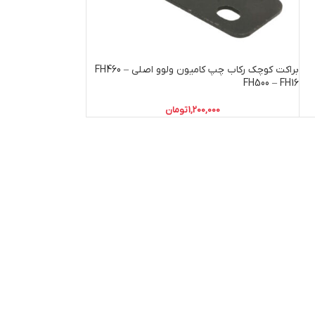
براکت کوچک رکاب چپ کامیون ولوو اصلی FH460 –
FH500 – FH16
1,200,000
تومان