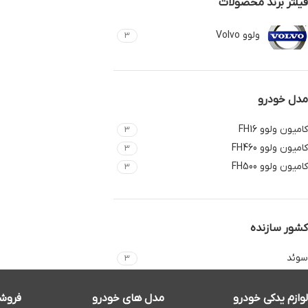
فیلتر برند محصولات
ولوو Volvo
3
مدل خودرو
کامیون ولوو FH16
3
کامیون ولوو FH460
3
کامیون ولوو FH500
3
کشور سازنده
سوئد
3
لوازم یدکی خودرو
مدل های خودرو
فروشگ