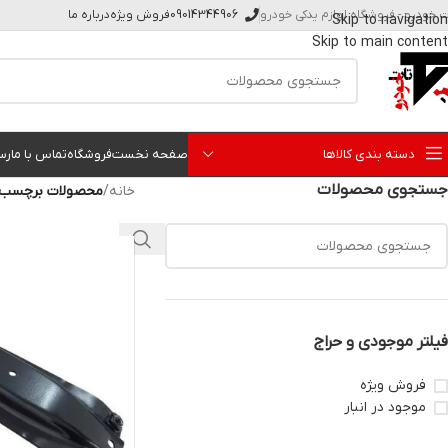
ت خودرو - فروشگاه لوازم یدکی خودرو
09014344906
فروش ویژه
درباره ما
Skip to navigation
Skip to main content
دسته بندی کالاها
صفحه نخست
فروشگاه
تماس با ما
رس
جستجوی محصولات
خانه
/
محصولات برچسب خ
فیلتر موجودی و حراج
فروش ویژه
موجود در انبار