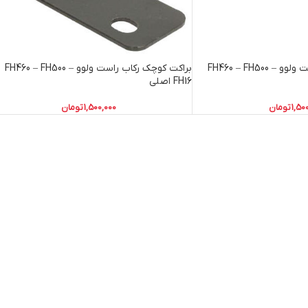
براکت متوسط رکاب راست ولوو FH460 – FH500 –
براکت کوچک رکاب راست ولوو FH460 – FH500 –
FH16 اصلی
1,50
تومان
1,500,000
تومان