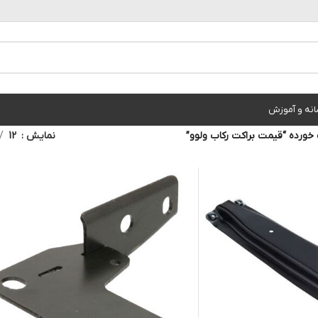
انه و آموزش
ورده “قیمت براکت رکاب ولوو”
نمایش
12