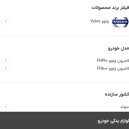
فیلتر برند محصولات
ولوو Volvo
1
مدل خودرو
کامیون ولوو FH460
1
کامیون ولوو FH500
1
کشور سازنده
سوئد
1
لوازم یدکی خودرو