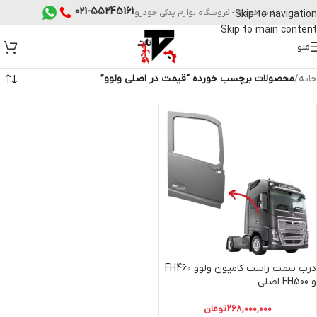
021-55245161
تات خودرو - فروشگاه لوازم یدکی خودرو
Skip to navigation
Skip to main content
منو
خانه
/
محصولات برچسب خورده “قیمت در اصلی ولوو”
درب سمت راست کامیون ولوو FH460
و FH500 اصلی
268,000,000
تومان