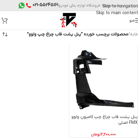
021-55245161
تات خودرو - فروشگاه لوازم یدکی خودرو
Skip to navigation
Skip to main content
منو
خانه
/
محصولات برچسب خورده “پنل پشت قاب چراغ چپ ولوو”
پنل پشت قاب چراغ چپ کامیون ولوو
FMX اصلی
2,200,000
تومان