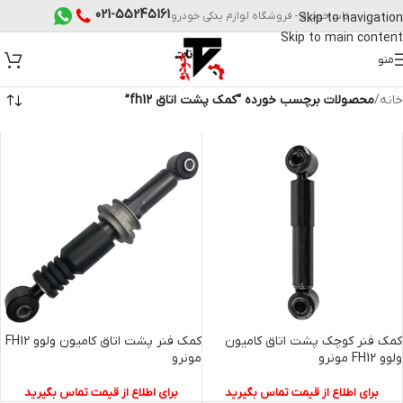
021-55245161
تات خودرو - فروشگاه لوازم یدکی خودرو
Skip to navigation
Skip to main content
منو
خانه
/
محصولات برچسب خورده “کمک پشت اتاق fh12”
کمک فنر کوچک پشت اتاق کامیون
کمک فنر پشت اتاق کامیون ولوو FH12
ولوو FH12 مونرو
مونرو
برای اطلاع از قیمت تماس بگیرید
برای اطلاع از قیمت تماس بگیرید