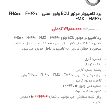
برد کامپیوتر موتور ECU ولوو اصلی FH500 – FH460 –
FMX – FM460
179,000,000
تومان
182,000,000
برد کامپیوتر موتور ECU ولوو FH500 – FH460 – FMX – FM460
اصلی
برد الکتریکی کنار موتور می باشد که باعث تبادل اطلاعات
صحیح و خطای ماشین به کامپیوتر داخل خودرو می شود.
جنس: فلزی
رنگ: نقره ای
بسته بندی: کارتن
نوع خودرو: کامیون FH500 – FH460 – FMX – FM460 ولوو
کاربرد: موتور کامیون
شماره فنی ولوو: 22346792
کشور سازنده: سوئد
برای ثبت سفارش، می توانید با شماره
09014344906
تماس
بگیرید.