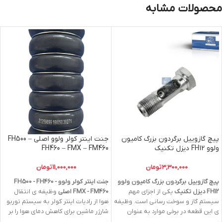
محصولات مشابه
پيچ گازوييل برگردون بزرگ کامیون
جنت اینتر کولر ولوو اصلی FH500 –
ولوو FH12 دیزل تکنیک
FH460 – FMX – FM460
3,300,000
تومان
11,000,000
تومان
پيچ گازوييل برگردون بزرگ کامیون ولوو
جنت اینتر کولر ولوو FH500 - FH460 -
FH12 دیزل تکنیک
يكى از اجزاى مهم
FMX - FM460 اصلی
وظیفه ی انتقال
سيستم گاز و سوخت رسانى است. وظيفه
هوا از رادیات اینتر کولر به سیستم توربو
ی این قطعه در برخى موارد به عنوان
شارژر ماشین برای کاهش دمای هوا را بر
وسيله اى براى تنظيم جريان گاز در موتور
عهده دارد.