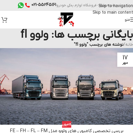
021-55245161
تات خودرو - فروشگاه لوازم یدکی خودرو
Skip to navigation
Skip to main content
منو
بایگانی برچسب ها: ولوو fl
خانه
/
نوشته های برچسب "ولوو fl"
17
مهر
کامیون
بررسی تخصصی کامیون های ولوو مدل FE – FH – FL – FM